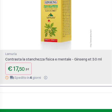
Lemuria
Contrasta la stanchezza fisica e mentale - Ginseng et 30 ml
€ 17,
50
pz
Spedito in
4
giorni