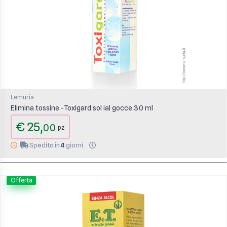
Lemuria
Elimina tossine -Toxigard sol ial gocce 30 ml
€ 25,
00
pz
Spedito in
4
giorni
Offerta