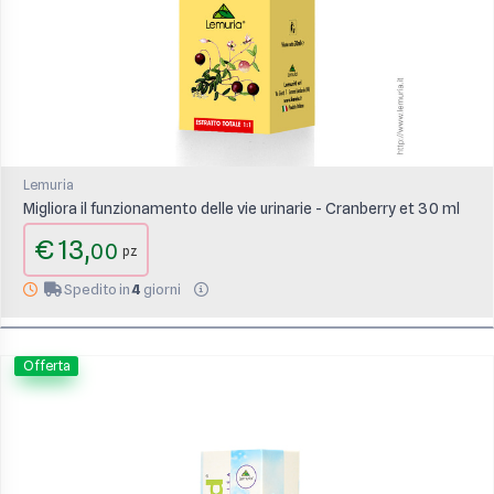
Lemuria
Migliora il funzionamento delle vie urinarie - Cranberry et 30 ml
€ 13,
00
pz
Spedito in
4
giorni
Offerta