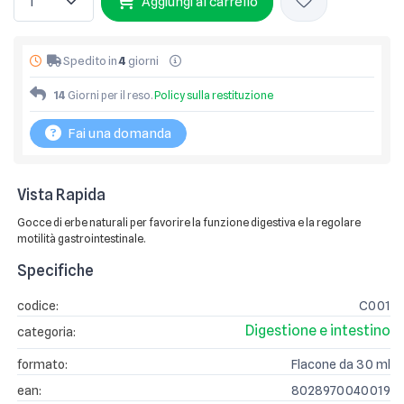
Aggiungi al carrello
Spedito in
4
giorni
14
Giorni per il reso.
Policy sulla restituzione
Fai una domanda
Vista Rapida
Gocce di erbe naturali per favorire la funzione digestiva e la regolare
motilità gastrointestinale.
Specifiche
codice:
C001
Digestione e intestino
categoria:
formato:
Flacone da 30 ml
ean:
8028970040019