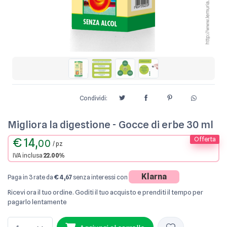
Condividi:
Migliora la digestione - Gocce di erbe 30 ml
€ 14,
Offerta
00
/ pz
IVA inclusa
22.00%
Klarna
Paga in 3 rate da
€ 4,67
senza interessi con
Ricevi ora il tuo ordine. Goditi il tuo acquisto e prenditi il tempo per
pagarlo lentamente