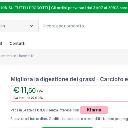
% SU TUTTI I PRODOTTI | Gli ordini pervenuti dal 31/07 al 20/08 sarann
2B
Contatti
Integratore alimentare a base di foglie di carciofo per migliorare la Digestione dei grassi
Migliora la digestione dei grassi - Carciofo 
€ 11,
50
/ pz
IVA inclusa
22.00%
Klarna
Paga in 3 rate da
€ 3,83
senza interessi con
Ricevi ora il tuo ordine. Goditi il tuo acquisto e prenditi il tempo per p