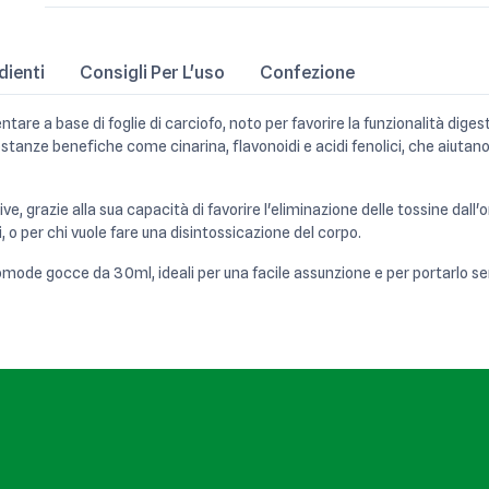
dienti
Consigli Per L'uso
Confezione
tare a base di foglie di carciofo, noto per favorire la funzionalità dige
ostanze benefiche come cinarina, flavonoidi e acidi fenolici, che aiutano 
tive, grazie alla sua capacità di favorire l'eliminazione delle tossine da
i, o per chi vuole fare una disintossicazione del corpo.
mode gocce da 30ml, ideali per una facile assunzione e per portarlo semp