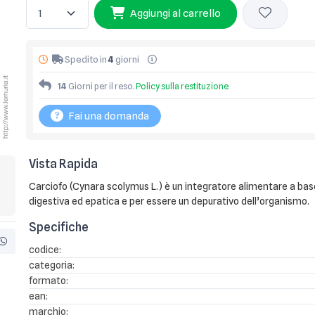
Aggiungi al carrello
Spedito in
4
giorni
14
Giorni per il reso.
Policy sulla restituzione
Fai una domanda
Vista Rapida
Carciofo (Cynara scolymus L.) è un integratore alimentare a base d
digestiva ed epatica e per essere un depurativo dell’organismo.
Specifiche
codice:
categoria:
formato:
ean:
marchio: