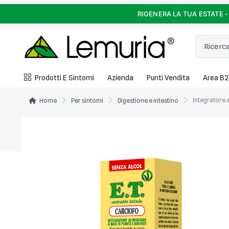
RIGENERA LA TUA ESTATE - 10
Prodotti E Sintomi
Azienda
Punti Vendita
Area B
Home
Per sintomi
Digestione e intestino